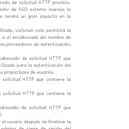
ezado de solicitud HTTP provisto.
eedor de SSO externo maneja la
ue tendrá un gran impacto en la
ilitado, iceScrum solo permitirá la
 si el encabezado del nombre de
ros proveedores de autenticación,
cabezado de solicitud HTTP que
tilizado para la autenticación del
su propia base de usuarios.
solicitud HTTP que contiene la
 solicitud HTTP que contiene la
abezado de solicitud HTTP que
)
r al usuario después de finalizar la
a página de cierre de sesión del