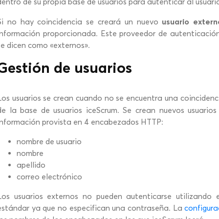
dentro de su propia base de usuarios para autenticar al usuari
usuario exter
Si no hay coincidencia se creará un nuevo
información proporcionada. Este proveedor de autenticación
se dicen como «externos».
Gestión de usuarios
Los usuarios se crean cuando no se encuentra una coincidenc
de la base de usuarios iceScrum. Se crean nuevos usuari
información provista en 4 encabezados HTTP:
nombre de usuario
nombre
apellido
correo electrónico
Los usuarios externos no pueden autenticarse utilizando e
estándar ya que no especifican una contraseña. La
configura