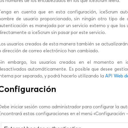
los nombres de los encabezados en los que iceScrum leerá.
Tenga en cuenta que en esta configuración, iceScrum aute
nombre de usuario proporcionado, sin ningún otro tipo de 
autenticación es manejada por un servicio externo y que los 
directamente a iceScrum sin pasar por este servicio.
Los usuarios creados de esta manera también se actualizarán 
o dirección de correo electrónico han cambiado.
Sin embargo, los usuarios creados en el momento en i
desactivados automáticamente. Es posible que desee gestion
interna por separado, y podrá hacerlo utilizando la
API Web d
Configuración
Debe iniciar sesión como administrador para configurar la a
Encontrará estas configuraciones en el menú «Configuración – 