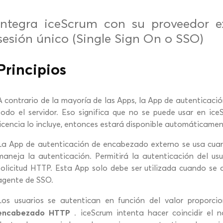
Integra iceScrum con su proveedor ex
sesión único (Single Sign On o SSO)
Principios
A contrario de la mayoría de las Apps, la App de autenticac
todo el servidor. Eso significa que no se puede usar en iceS
licencia lo incluye, entonces estará disponible automáticamen
La App de autenticación de encabezado externo se usa cua
maneja la autenticación. Permitirá la autenticación del u
solicitud HTTP. Esta App solo debe ser utilizada cuando se 
agente de SSO.
Los usuarios se autentican en función del valor proporc
encabezado HTTP
. iceScrum intenta hacer coincidir el