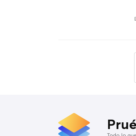
Prué
Todo lo que