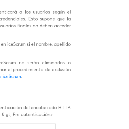
nticará a los usuarios según el
credenciales. Esto supone que la
usuarios finales no deben acceder
en iceScrum si el nombre, apellido
ceScrum no serán eliminados o
ar el procedimiento de exclusión
e iceScrum
.
utenticación del encabezado HTTP.
& gt; Pre autenticación».