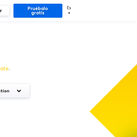
Es
Pruébalo
r
gratis
rate
.
tion