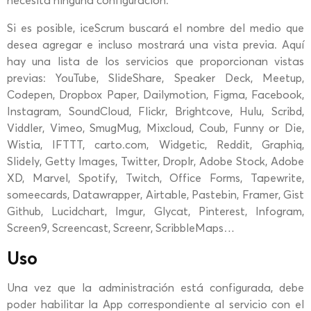
necesita ninguna configuración.
Si es posible, iceScrum buscará el nombre del medio que
desea agregar e incluso mostrará una vista previa. Aquí
hay una lista de los servicios que proporcionan vistas
previas: YouTube, SlideShare, Speaker Deck, Meetup,
Codepen, Dropbox Paper, Dailymotion, Figma, Facebook,
Instagram, SoundCloud, Flickr, Brightcove, Hulu, Scribd,
Viddler, Vimeo, SmugMug, Mixcloud, Coub, Funny or Die,
Wistia, IFTTT, carto.com, Widgetic, Reddit, Graphiq,
Slidely, Getty Images, Twitter, Droplr, Adobe Stock, Adobe
XD, Marvel, Spotify, Twitch, Office Forms, Tapewrite,
someecards, Datawrapper, Airtable, Pastebin, Framer, Gist
Github, Lucidchart, Imgur, Glycat, Pinterest, Infogram,
Screen9, Screencast, Screenr, ScribbleMaps…
Uso
Una vez que la administración está configurada, debe
poder habilitar la App correspondiente al servicio con el