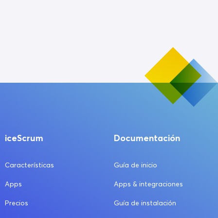
iceScrum
Documentación
Características
Guía de inicio
Apps
Apps & integraciones
Precios
Guía de instalación