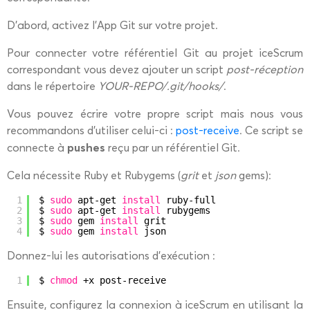
D’abord, activez l’App Git sur votre projet.
Pour connecter votre référentiel Git au projet iceScrum
correspondant vous devez ajouter un script
post-réception
dans le répertoire
YOUR-REPO/.git/hooks/
.
Vous pouvez écrire votre propre script mais nous vous
recommandons d’utiliser celui-ci :
post-receive
. Ce script se
pushes
connecte à
reçu par un référentiel Git.
Cela nécessite Ruby et Rubygems (
grit
et
json
gems):
1
$ 
sudo
apt-get 
install
ruby-full
2
$ 
sudo
apt-get 
install
rubygems
3
$ 
sudo
gem 
install
grit
4
$ 
sudo
gem 
install
json
Donnez-lui les autorisations d’exécution :
1
$ 
chmod
+x post-receive
Ensuite, configurez la connexion à iceScrum en utilisant la