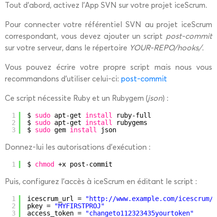
Tout d’abord, activez l’App SVN sur votre projet iceScrum.
Pour connecter votre référentiel SVN au projet iceScrum
correspondant, vous devez ajouter un script
post-commit
sur votre serveur, dans le répertoire
YOUR-REPO/hooks/
.
Vous pouvez écrire votre propre script mais nous vous
recommandons d’utiliser celui-ci:
post-commit
Ce script nécessite Ruby et un Rubygem (
json
) :
1
$ 
sudo
apt-get 
install
ruby-full
2
$ 
sudo
apt-get 
install
rubygems
3
$ 
sudo
gem 
install
json
Donnez-lui les autorisations d’exécution :
1
$ 
chmod
+x post-commit
Puis, configurez l’accès à iceScrum en éditant le script :
1
icescrum_url = 
"
http://www.example.com/icescrum/
"
2
pkey = 
"MYFIRSTPROJ"
3
access_token = 
"changeto112323435yourtoken"