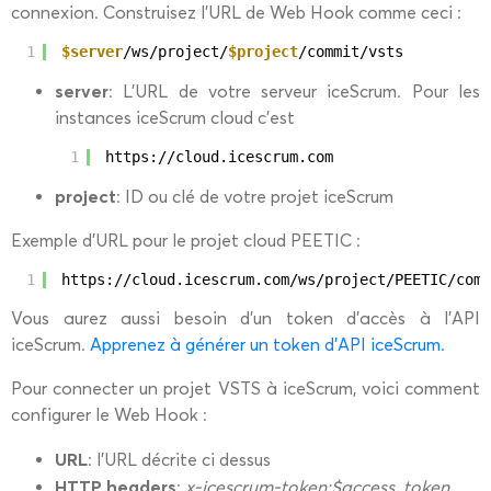
connexion. Construisez l’URL de Web Hook comme ceci :
1
$server
/ws/project/
$project
/commit/vsts
server
: L’URL de votre serveur iceScrum. Pour les
instances iceScrum cloud c’est
1
https:
//cloud
.icescrum.com
project
: ID ou clé de votre projet iceScrum
Exemple d’URL pour le projet cloud PEETIC :
1
https:
//cloud
.icescrum.com
/ws/project/PEETIC/comm
Vous aurez aussi besoin d’un token d’accès à l’API
iceScrum.
Apprenez à générer un token d’API iceScrum.
Pour connecter un projet VSTS à iceScrum, voici comment
configurer le Web Hook :
URL
: l’URL décrite ci dessus
HTTP headers
:
x-icescrum-token:$access_token