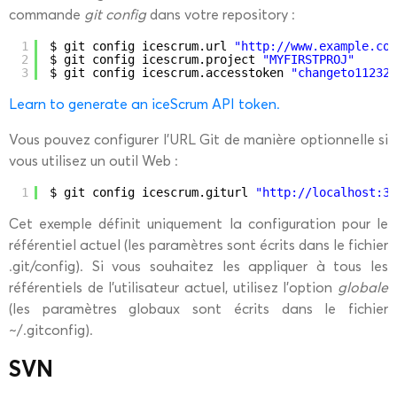
commande
git config
dans votre repository :
1
$ git config icescrum.url 
"
http://www.example.com
2
$ git config icescrum.project 
"MYFIRSTPROJ"
3
$ git config icescrum.accesstoken 
"changeto112323
Learn to generate an iceScrum API token.
Vous pouvez configurer l’URL Git de manière optionnelle si
vous utilisez un outil Web :
1
$ git config icescrum.giturl 
"
http://localhost:35
Cet exemple définit uniquement la configuration pour le
référentiel actuel (les paramètres sont écrits dans le fichier
.git/config). Si vous souhaitez les appliquer à tous les
référentiels de l’utilisateur actuel, utilisez l’option
globale
(les paramètres globaux sont écrits dans le fichier
~/.gitconfig).
SVN