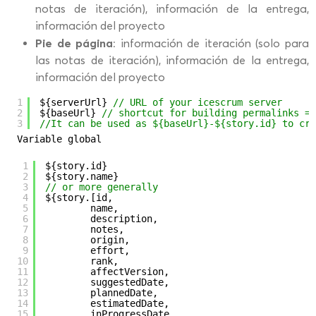
notas de iteración), información de la entrega,
información del proyecto
Pie de página
: información de iteración (solo para
las notas de iteración), información de la entrega,
información del proyecto
1
${serverUrl} 
// URL of your icescrum server
2
${baseUrl} 
// shortcut for building permalinks = 
3
//It can be used as ${baseUrl}-${story.id} to cre
Variable global
1
${story.id}
2
${story.name}
3
// or more generally
4
${story.[id,
5
name,
6
description,
7
notes,
8
origin,
9
effort,
10
rank,
11
affectVersion,
12
suggestedDate,
13
plannedDate,
14
estimatedDate,
15
inProgressDate,