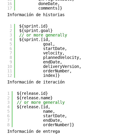
16
doneDate,
17
comments]}
Información de historias
1
${sprint.id}
2
${sprint.goal}
3
// or more generally
4
${sprint.[id,
5
goal,
6
startDate,
7
velocity,
8
plannedVelocity,
9
endDate,
10
deliveryVersion,
11
orderNumber,
12
index]}
Información de iteración
1
${release.id}
2
${release.name}
3
// or more generally
4
${release.[id,
5
name,
6
startDate,
7
endDate,
8
orderNumber]}
Información de entrega