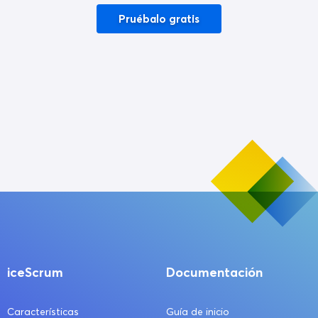
Pruébalo gratis
iceScrum
Documentación
Características
Guía de inicio