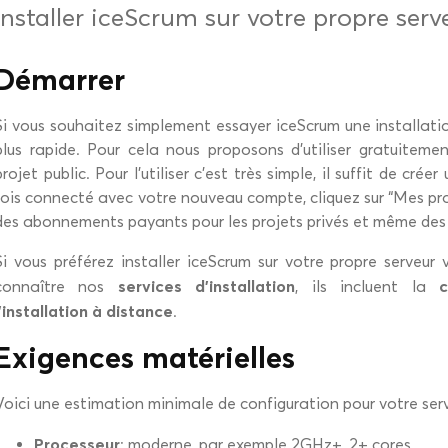
Installer iceScrum sur votre propre serv
Démarrer
Si vous souhaitez simplement essayer iceScrum une installati
plus rapide. Pour cela nous proposons d’utiliser gratuiteme
projet public. Pour l’utiliser c’est très simple, il suffit de cré
fois connecté avec votre nouveau compte, cliquez sur “Mes p
des abonnements payants pour les projets privés et même des s
Si vous préférez installer iceScrum sur votre propre serveu
services d’installation
c
connaître nos
, ils incluent la
l’installation à distance
.
Exigences matérielles
Voici une estimation minimale de configuration pour votre serv
Processeur
: moderne, par exemple 2GHz+, 2+ cores