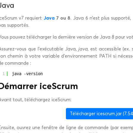
Java
Java
7 ou 8
iceScrum v7 requiert
. Java 6 n’est plus supporté,
pas supportés.
Vous pouvez télécharger la dernière version de Java 8 pour v
Assurez-vous que l’exécutable Java,
java
, est accessible (ex
son chemin à votre variable d’environnement PATH si nécessa
de commande :
1
java -version
Démarrer iceScrum
Avant tout, téléchargez iceScrum:
Télécharger icescrum.jar (7.54
Ensuite, ouvrez une fenêtre de ligne de commande (par exem