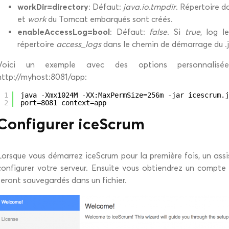
workDir=directory
: Défaut:
java.io.tmpdir
. Répertoire d
et
work
du Tomcat embarqués sont créés.
enableAccessLog=bool
: Défaut:
false
. Si
true
, log 
répertoire
access_logs
dans le chemin de démarrage du .j
Voici un exemple avec des options personnalisée
http://myhost:8081/app:
1
java -Xmx1024M -XX:MaxPermSize=256m -jar icescrum.j
2
port=8081 context=app
Configurer iceScrum
Lorsque vous démarrez iceScrum pour la première fois, un assi
configurer votre serveur. Ensuite vous obtiendrez un compte
seront sauvegardés dans un fichier.