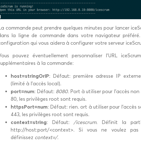
La commande peut prendre quelques minutes pour lancer iceScr
dans la ligne de commande dans votre navigateur préféré. Il
configuration qui vous aidera à configurer votre serveur iceScr
Vous pouvez éventuellement personnaliser l’URL iceScru
supplémentaires à la commande:
host=stringOrIP
: Défaut: première adresse IP extern
(limité à l’accès local).
port=num
: Défaut:
8080
. Port à utiliser pour l’accès non 
80, les privilèges root sont requis.
httpsPort=num
: Défaut: rien. ort à utiliser pour l’accès s
443, les privilèges root sont requis.
context=string
: Défaut:
/icescrum
. Définit la par
http://host:port/<context>. Si vous ne voulez pas 
définissez
context=/
.