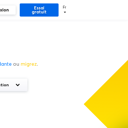
Fr
Essai
xion
gratuit
dante
ou
migrez
.
tion