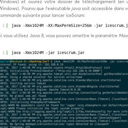
Windows) et ouvrez votre dossier de téléchargement (en u
Windows). Pourvu que l’exécutable
java
soit accessible dans 
commande suivante pour lancer iceScrum:
1
java -Xmx1024M -XX:MaxPermSize=256m -jar icescrum.j
Si vous utilisez Java 8, vous pouvez omettre le paramètre
Max
1
java -Xmx1024M -jar icescrum.jar