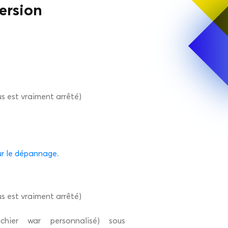
version
us est vraiment arrêté)
r le dépannage
.
us est vraiment arrêté)
hier war personnalisé) sous