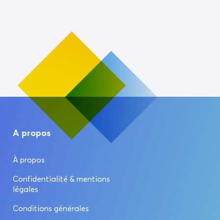
A propos
À propos
Confidentialité & mentions
légales
Conditions générales