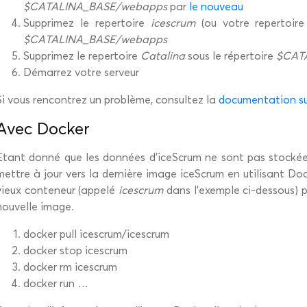
$CATALINA_BASE/webapps
par
le nouveau
Supprimez le repertoire
icescrum
(ou votre repertoire 
$CATALINA_BASE/webapps
Supprimez le repertoire
Catalina
sous le répertoire
$CAT
Démarrez votre serveur
Si vous rencontrez un problème, consultez la
documentation su
Avec Docker
Etant donné que les données d’iceScrum ne sont pas stockée
mettre à jour vers la dernière image iceScrum en utilisant Do
vieux conteneur (appelé
icescrum
dans l’exemple ci-dessous) p
nouvelle image.
docker pull icescrum/icescrum
docker stop icescrum
docker rm icescrum
docker run …