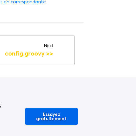
tion correspondante
.
Next
config.groovy
>>
s
Essayez
gratuitement