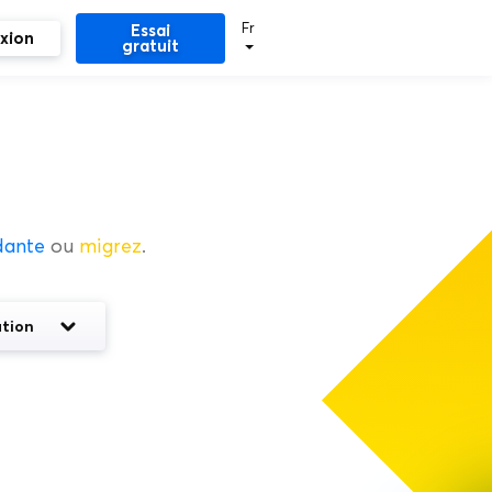
Fr
Essai
xion
gratuit
dante
ou
migrez
.
tion