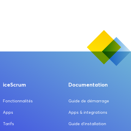
iceScrum
Documentation
Fonctionnalités
Guide de démarrage
Apps
Apps & integrations
Tarifs
Guide d’installation