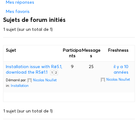
Mes réponses
Mes favoris
Sujets de forum initiés
1 sujet (sur un total de 1)
Sujet
Participa
Message
Freshness
nts
s
Installation issue with R#5.1,
9
25
il y a 10
download the R5#1.1
années
1
2
Nicolas Noullet
Démarré par:
Nicolas Noullet
in:
Installation
1 sujet (sur un total de 1)