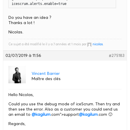
icescrum.alerts.enable=true
Do you have an idea ?
Thanks a lot !
Nicolas.
Ce sujet a été modifié le il y a 7 années et 1 mois par
nicolas
.
02/07/2019 à 11:56
#275183
Vincent Barrier
Maître des clés
Hello Nicolas,
Could you use the debug mode of iceScrum. Then try and
then see the error. Also as a customer you could send us
an email to
@kagilum
.com">support
@kagilum
.com 🙂
Regards,