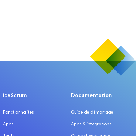
iceScrum
Documentation
Fonctionnalités
Guide de démarrage
Apps
Apps & integrations
Tarifs
Guide d’installation