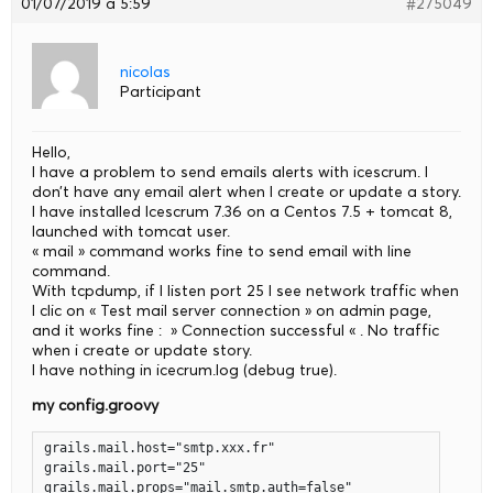
01/07/2019 à 5:59
#275049
nicolas
Participant
Hello,
I have a problem to send emails alerts with icescrum. I
don’t have any email alert when I create or update a story.
I have installed Icescrum 7.36 on a Centos 7.5 + tomcat 8,
launched with tomcat user.
« mail » command works fine to send email with line
command.
With tcpdump, if I listen port 25 I see network traffic when
I clic on « Test mail server connection » on admin page,
and it works fine : » Connection successful « . No traffic
when i create or update story.
I have nothing in icecrum.log (debug true).
my config.groovy
grails.mail.host="smtp.xxx.fr"

grails.mail.port="25"

grails.mail.props="mail.smtp.auth=false"
