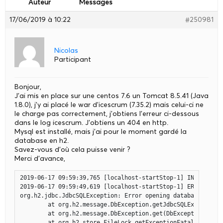
Auteur
Messages
17/06/2019 à 10:22
#250981
Nicolas
Participant
Bonjour,
J’ai mis en place sur une centos 7.6 un Tomcat 8.5.41 (Java
1.8.0), j’y ai placé le war d’icescrum (7.35.2) mais celui-ci ne
le charge pas correctement, j’obtiens l’erreur ci-dessous
dans le log icescrum. J’obtiens un 404 en http.
Mysql est installé, mais j’ai pour le moment gardé la
database en h2.
Savez-vous d’où cela puisse venir ?
Merci d’avance,
2019-06-17 09:59:39,765 [localhost-startStop-1] INFO  grails.plugin.hibernate4.HibernatePluginSupport  - Set db generation strategy to 'update' for datasource DEFAULT
2019-06-17 09:59:49,619 [localhost-startStop-1] ERROR org.apache.tomcat.jdbc.pool.ConnectionPool  - Unable to create initial connections of pool.
org.h2.jdbc.JdbcSQLException: Error opening database: "Could not save properties /prodDb.lock.db" [8000-176]
	at org.h2.message.DbException.getJdbcSQLException(DbException.java:344)
	at org.h2.message.DbException.get(DbException.java:167)
	at org.h2.store.FileLock.getExceptionFatal(FileLock.java:457)
	at org.h2.store.FileLock.save(FileLock.java:226)
	at org.h2.store.FileLock.lockFile(FileLock.java:353)
	at org.h2.store.FileLock.lock(FileLock.java:136)
	at org.h2.engine.Database.open(Database.java:622)
	at org.h2.engine.Database.openDatabase(Database.java:260)
	at org.h2.engine.Database.<init>(Database.java:254)
	at org.h2.engine.Engine.openSession(Engine.java:57)
	at org.h2.engine.Engine.openSession(Engine.java:164)
	at org.h2.engine.Engine.createSessionAndValidate(Engine.java:142)
	at org.h2.engine.Engine.createSession(Engine.java:125)
	at org.h2.engine.Engine.createSession(Engine.java:27)
	at org.h2.engine.SessionRemote.connectEmbeddedOrServer(SessionRemote.java:331)
	at org.h2.jdbc.JdbcConnection.<init>(JdbcConnection.java:107)
	at org.h2.jdbc.JdbcConnection.<init>(JdbcConnection.java:91)
	at org.h2.Driver.connect(Driver.java:74)
	at java.util.concurrent.Executors$RunnableAdapter.call(Executors.java:511)
	at java.util.concurrent.FutureTask.run(FutureTask.java:266)
	at java.util.concurrent.ThreadPoolExecutor.runWorker(ThreadPoolExecutor.java:1149)
	at java.util.concurrent.ThreadPoolExecutor$Worker.run(ThreadPoolExecutor.java:624)
	at java.lang.Thread.run(Thread.java:748)
Caused by: java.io.FileNotFoundException: /prodDb.lock.db (Permission non accordée)
	at java.io.FileOutputStream.open(FileOutputStream.java:270)
	at java.io.FileOutputStream.<init>(FileOutputStream.java:213)
	at java.io.FileOutputStream.<init>(FileOutputStream.java:101)
	at org.h2.store.fs.FilePathDisk.newOutputStream(FilePathDisk.java:280)
	at org.h2.store.fs.FileUtils.newOutputStream(FileUtils.java:222)
	at org.h2.store.FileLock.save(FileLock.java:214)
	... 19 more
2019-06-17 09:59:56,336 [localhost-startStop-1] ERROR org.apache.tomcat.jdbc.pool.ConnectionPool  - Unable to create initial connections of pool.
org.h2.jdbc.JdbcSQLException: Error opening database: "Could not save properties /prodDb.lock.db" [8000-176]
	at org.h2.message.DbException.getJdbcSQLException(DbException.java:344)
	at org.h2.message.DbException.get(DbException.java:167)
	at org.h2.store.FileLock.getExceptionFatal(FileLock.java:457)
	at org.h2.store.FileLock.save(FileLock.java:226)
	at org.h2.store.FileLock.lockFile(FileLock.java:353)
	at org.h2.store.FileLock.lock(FileLock.java:136)
	at org.h2.engine.Database.open(Database.java:622)
	at org.h2.engine.Database.openDatabase(Database.java:260)
	at org.h2.engine.Database.<init>(Database.java:254)
	at org.h2.engine.Engine.openSession(Engine.java:57)
	at org.h2.engine.Engine.openSession(Engine.java:164)
	at org.h2.engine.Engine.createSessionAndValidate(Engine.java:142)
	at org.h2.engine.Engine.createSession(Engine.java:125)
	at org.h2.engine.Engine.createSession(Engine.java:27)
	at org.h2.engine.SessionRemote.connectEmbeddedOrServer(SessionRemote.java:331)
	at org.h2.jdbc.JdbcConnection.<init>(JdbcConnection.java:107)
	at org.h2.jdbc.JdbcConnection.<ini