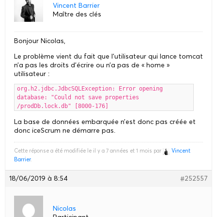
Vincent Barrier
Maître des clés
Bonjour Nicolas,
Le problème vient du fait que l’utilisateur qui lance tomcat
n’a pas les droits d’écrire ou n’a pas de « home »
utilisateur :
org.h2.jdbc.JdbcSQLException: Error opening
database: "Could not save properties
/prodDb.lock.db" [8000-176]
La base de données embarquée n’est donc pas créée et
donc iceScrum ne démarre pas.
Cette réponse a été modifiée le il y a 7 années et 1 mois par
Vincent
Barrier
.
18/06/2019 à 8:54
#252557
Nicolas