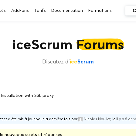
C
tés
Add-ons
Tarifs
Documentation
Formations
iceScrum
Forums
Discutez d'
ice
Scrum
Installation with SSL proxy
nt et a été mis à jour pour la dernière fois par
Nicolas Noullet
, le
il y a 8 ann
 de nouveaux sujets et réponses.