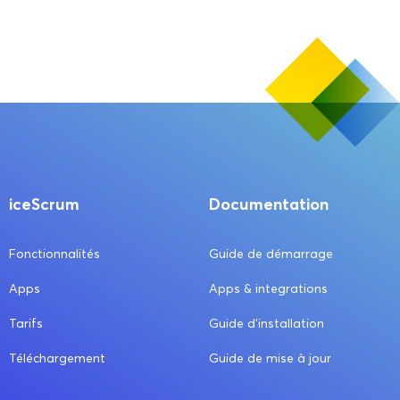
iceScrum
Documentation
Fonctionnalités
Guide de démarrage
Apps
Apps & integrations
Tarifs
Guide d’installation
Téléchargement
Guide de mise à jour