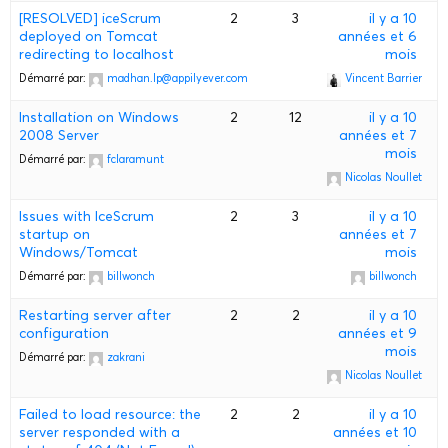
[RESOLVED] iceScrum
2
3
il y a 10
deployed on Tomcat
années et 6
redirecting to localhost
mois
Démarré par:
madhan.lp@appilyever.com
Vincent Barrier
Installation on Windows
2
12
il y a 10
2008 Server
années et 7
mois
Démarré par:
fclaramunt
Nicolas Noullet
Issues with IceScrum
2
3
il y a 10
startup on
années et 7
Windows/Tomcat
mois
Démarré par:
billwonch
billwonch
Restarting server after
2
2
il y a 10
configuration
années et 9
mois
Démarré par:
zakrani
Nicolas Noullet
Failed to load resource: the
2
2
il y a 10
server responded with a
années et 10