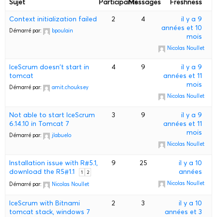
Sujet
Participants
Messages
Freshness
Context initialization failed
2
4
il y a 9
années et 10
Démarré par:
bpoulain
mois
Nicolas Noullet
IceScrum doesn't start in
4
9
il y a 9
tomcat
années et 11
mois
Démarré par:
amit.chouksey
Nicolas Noullet
Not able to start IceScrum
3
9
il y a 9
6.14.10 in Tomcat 7
années et 11
mois
Démarré par:
jlabuelo
Nicolas Noullet
Installation issue with R#5.1,
9
25
il y a 10
download the R5#1.1
années
1
2
Nicolas Noullet
Démarré par:
Nicolas Noullet
IceScrum with Bitnami
2
3
il y a 10
tomcat stack, windows 7
années et 3