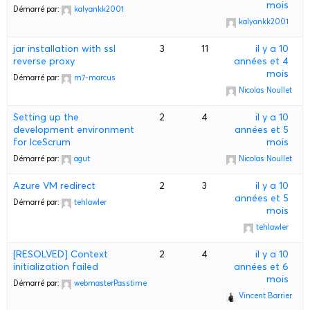
mois
Démarré par:
kalyankk2001
kalyankk2001
jar installation with ssl
3
11
il y a 10
reverse proxy
années et 4
mois
Démarré par:
m7-marcus
Nicolas Noullet
Setting up the
2
4
il y a 10
development environment
années et 5
for IceScrum
mois
Démarré par:
agut
Nicolas Noullet
Azure VM redirect
2
3
il y a 10
années et 5
Démarré par:
tehlawler
mois
tehlawler
[RESOLVED] Context
2
4
il y a 10
initialization failed
années et 6
mois
Démarré par:
webmasterPasstime
Vincent Barrier