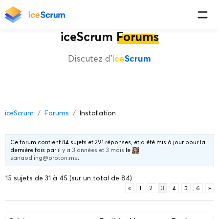
iceScrum
Forums
Discutez d'
ice
Scrum
iceScrum
Forums
Installation
Ce forum contient 84 sujets et 291 réponses, et a été mis à jour pour la
dernière fois par
il y a 3 années et 3 mois
le
sanaodling@proton.me
.
15 sujets de 31 à 45 (sur un total de 84)
«
1
2
3
4
5
6
»