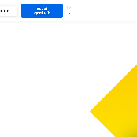
Fr
Essai
xion
gratuit