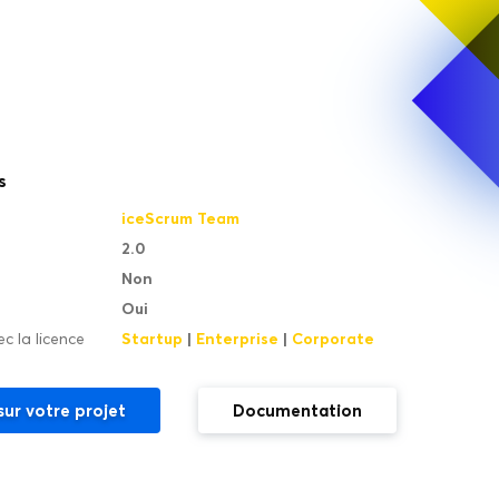
s
iceScrum Team
2.0
Non
Oui
Startup
|
Enterprise
|
Corporate
c la licence
sur votre projet
Documentation