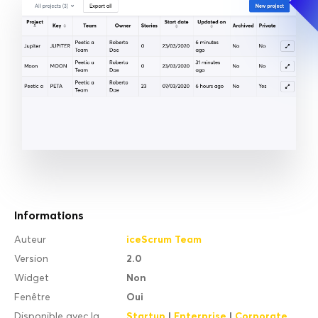
Informations
iceScrum Team
Auteur
2.0
Version
Non
Widget
Oui
Fenêtre
Startup
|
Enterprise
|
Corporate
Disponible avec la