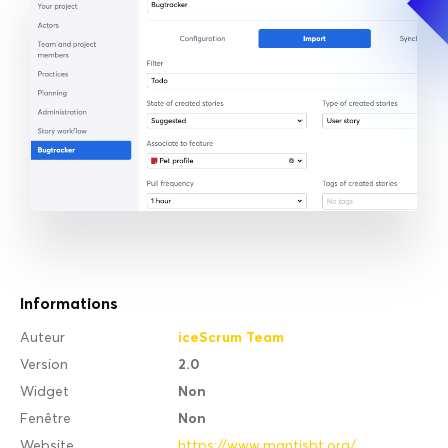
Informations
iceScrum Team
Auteur
2.0
Version
Non
Widget
Non
Fenêtre
Website
https://www.mantisbt.org/